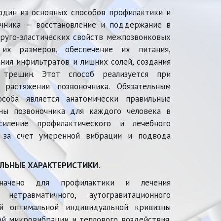
один из основных способов профилактики и
очника — восстановление и поддержание в
руго-эластических свойств межпозвонковых
 их размеров, обеспечение их питания,
ния инфильтратов и лишних солей, создания
 трещин. Этот способ реализуется при
 растяжении позвоночника. Обязательным
особа является анатомически правильные
ны позвоночника для каждого человека в
силение профилактического и лечебного
я за счет умеренной вибрации и подвода
ЛЬНЫЕ ХАРАКТЕРИСТИКИ.
значено для профилактики и лечения
нетравматичного, аутогравитационного
й оптимальной индивидуальной кривизны
ой микровибрации и теплового воздействия.