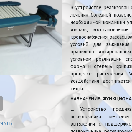
В устройстве реализован 
лечения болезней позвон
необходимой кондиции уп
дисков, восстановление
кровоснабжения рассасыва
условий для заживания
правильно дозированном
условием реализации сп
форма и степень кривиз
процессе растяжения. У
воздействия достигаетс
тепла.
НАЗНАЧЕНИЕ. ФУНКЦИОНА
1. Устройство предна
позвоночника методом 
АЧАТЬ
вытяжения с поддержко
позвоночника, регулируем